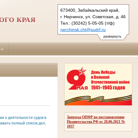
673400, Забайкальский край,
г. Нерчинск, ул. Советская, д. 46
ОГО КРАЯ
Тел.: (30242) 5-05-05 (т/ф)
nerchinsk.cht@sudrf.ru
развернуть
Запросы ОПФР по постановлению
и о деятельности судов в
Правительства РФ от 28.06.2021 №
ажать полный список дел,
1037