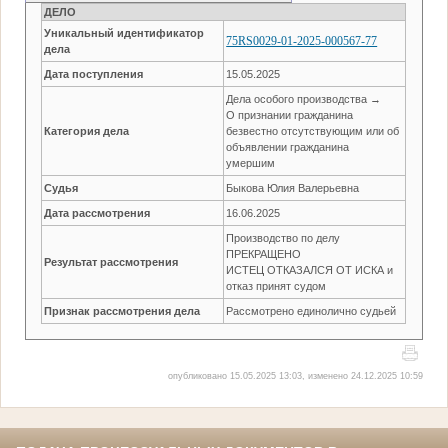
ДЕЛО
Уникальный идентификатор
75RS0029-01-2025-000567-77
дела
Дата поступления
15.05.2025
Дела особого производства →
О признании гражданина
Категория дела
безвестно отсутствующим или об
объявлении гражданина
умершим
Судья
Быкова Юлия Валерьевна
Дата рассмотрения
16.06.2025
Производство по делу
ПРЕКРАЩЕНО
Результат рассмотрения
ИСТЕЦ ОТКАЗАЛСЯ ОТ ИСКА и
отказ принят судом
Признак рассмотрения дела
Рассмотрено единолично судьей
опубликовано 15.05.2025 13:03, изменено 24.12.2025 10:59